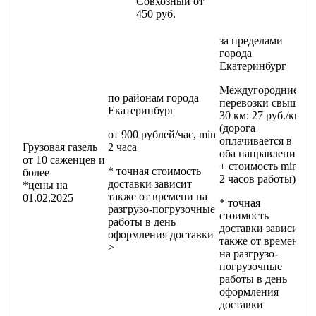
Совхозный от
450 руб.
за пределами
города
Екатеринбург
Междугородние
по районам
города
перевозки
свыше
Екатеринбург
30 км
: 27 руб./км
(дорога
от 900 рублей/час, min
оплачивается в
Грузовая газель
2 часа
оба направления
от 10 саженцев и
+ стоимость min
* точная стоимость
более
2 часов работы)
доставки зависит
*цены на
также от времени на
01.02.2025
* точная
разгрузо-погрузочные
стоимость
работы в день
доставки зависит
оформления доставки
также от времени
>
на разгрузо-
погрузочные
работы в день
оформления
доставки