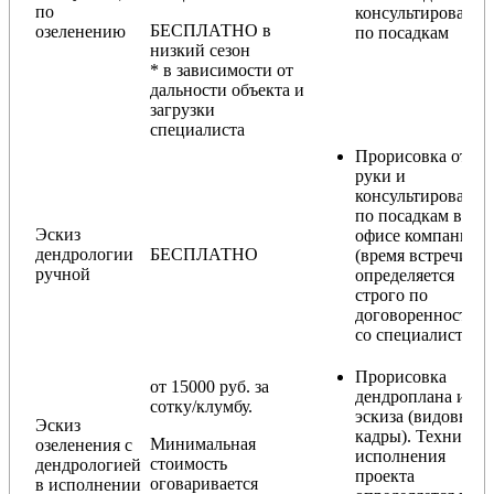
по
консультирования
БЕСПЛАТНО в
озеленению
по посадкам
низкий сезон
* в зависимости от
дальности объекта и
загрузки
специалиста
Прорисовка от
руки и
консультирование
по посадкам в
Эскиз
офисе компании
дендрологии
БЕСПЛАТНО
(время встречи
ручной
определяется
строго по
договоренности
со специалистом)
Прорисовка
от 15000 руб. за
дендроплана и
сотку/клумбу.
эскиза (видовые
Эскиз
кадры). Техника
Минимальная
озеленения с
исполнения
стоимость
дендрологией
проекта
оговаривается
в исполнении