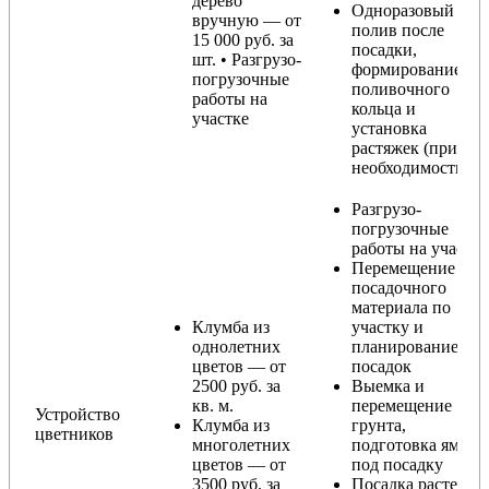
дерево
Одноразовый
вручную — от
полив после
15 000 руб. за
посадки,
шт. • Разгрузо-
формирование
погрузочные
поливочного
работы на
кольца и
участке
установка
растяжек (при
необходимости)
Разгрузо-
погрузочные
работы на участке
Перемещение
посадочного
материала по
Клумба из
участку и
однолетних
планирование
цветов — от
посадок
2500 руб. за
Выемка и
кв. м.
перемещение
Устройство
Клумба из
грунта,
цветников
многолетних
подготовка ямы
цветов — от
под посадку
3500 руб. за
Посадка растений