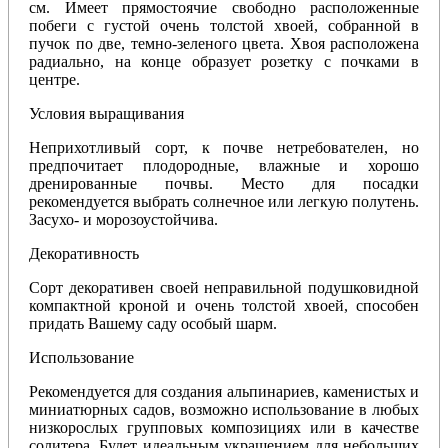
см. Имеет прямостоячие свободно расположенные
побеги с густой очень толстой хвоей, собранной в
пучок по две, темно-зеленого цвета. Хвоя расположена
радиально, на конце образует розетку с почками в
центре.
Условия выращивания
Неприхотливый сорт, к почве нетребователен, но
предпочитает плодородные, влажные и хорошо
дренированные почвы. Место для посадки
рекомендуется выбрать солнечное или легкую полутень.
Засухо- и морозоустойчива.
Декоративность
Сорт декоративен своей неправильной подушковидной
компактной кроной и очень толстой хвоей, способен
придать Вашему саду особый шарм.
Использование
Рекомендуется для создания альпинариев, каменистых и
миниатюрных садов, возможно использование в любых
низкорослых групповых композициях или в качестве
солитера. Будет идеальным украшением для небольших