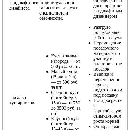
определяется по
индивидуально и
ландшафтного
договорённости с
зависит от загрузки
дизайнера
ландшафтным
специалиста и
дизайнером
сезонности.
Разгрузо-
погрузочные
работы на участке
Перемещение
посадочного
материала по
Куст в живую
участку и
изгородь — от
планирование
500 руб. за шт.
посадок
Малый куста
Выемка и
(Р9-конт 3 л)
перемещение
— от 500 руб.
грунта,
за шт.
подготовка ямы
Средний куст
под посадку
Посадка
(контейнер 5–
Посадка растения
кустарников
15 л) — от 750
с
до 3500 руб. за
корнеобразующи
шт.
стимулятором
Крупный куст
роста корней
(контейнер
Одноразовый
15–45 л) — от