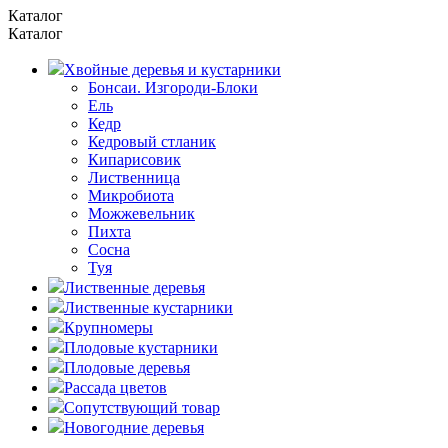
Каталог
Каталог
Хвойные деревья и кустарники
Бонсаи. Изгороди-Блоки
Ель
Кедр
Кедровый стланик
Кипарисовик
Лиственница
Микробиота
Можжевельник
Пихта
Сосна
Туя
Лиственные деревья
Лиственные кустарники
Крупномеры
Плодовые кустарники
Плодовые деревья
Рассада цветов
Сопутствующий товар
Новогодние деревья